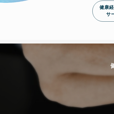
健康経
サ