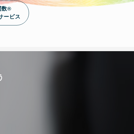
関数®
サービス
う