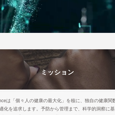
ミッション
alth Scienceは「個々人の健康の最大化」を核に、独自の
適化を追求します。予防から管理まで、科学的洞察に基